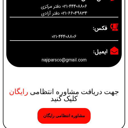
021-44408806 دفتر مرکزی
021-66049834 دفتر آزادی
فکس:
021-44408806
ایمیل:
najiparsco@gmail.com
جهت دریافت مشاوره انتظامی
رایگان
کلیک کنید
مشاوره انتظامی رایگان