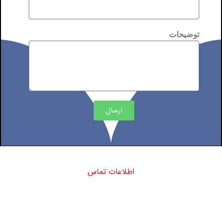
توضیحات
ارسال
اطلاعات تماس
دفتر مرکزی : تهران - میدان تجریش - خیابان شهید جعفری - پلاک 8 -
ساختمان آریانا - طبقه اول