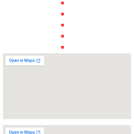
خدمات
شنبه تا چهارشنبه
تماس با ما
9 صبح تا 16 عصر
پروژه ها
درباره ما
گالری عکس