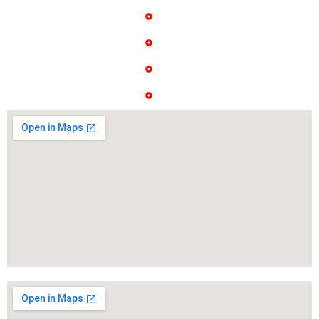
شنبه تا چهارشنبه
تماس با ما
9 صبح تا 16 عصر
پروژه ها
درباره ما
گالری عکس