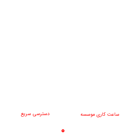
دفتر جنت آباد : تهران - جنت آباد مرکزی - کوچه نسترن اول - پلاک 18 - طبقه
دوم
تلفن دفتر مرکزی : 02122401050
تلفن دفتر آزادی : 02166049834
تلفن دفتر جنت آباد: 02144408806
تلفن واحد بازرگانی: 09192693599
تلفن مسئول تجهیزات: 09122247781
najiparsco@gmail.com
دسترسی سریع
ساعت کاری موسسه
خدمات