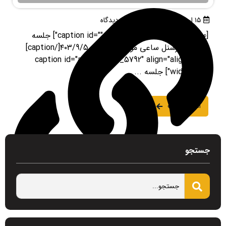
۱۵ اردیبهشت ۱۴۰۴
بدون دیدگاه
[caption id="" align="alignnone" width="300"] جلسه
تقدیر از پرسنل ساعی موسسه مورخه ۴۰۳/9/5[/caption]
[caption id="attachment_5792" align="alignnone"
width="300"] جلسه ...
ادامه مطلب
جستجو