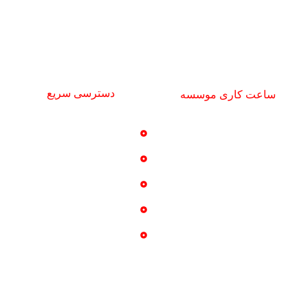
تلفن واحد بازرگانی: 09192693599
تلفن مسئول تجهیزات: 09122247781
najiparsco@gmail.com
دسترسی سریع
ساعت کاری موسسه
خدمات
شنبه تا چهارشنبه
تماس با ما
9 صبح تا 16 عصر
پروژه ها
درباره ما
گالری عکس