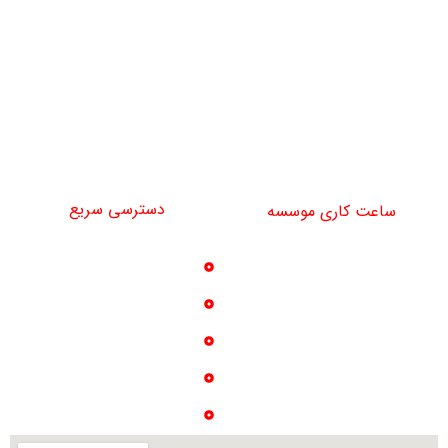
تلفن دفتر جنت آباد: 02144408806
تلفن واحد بازرگانی: 09192693599
تلفن مسئول تجهیزات: 09122247781
najiparsco@gmail.com
دسترسی سریع
ساعت کاری موسسه
خدمات
شنبه تا چهارشنبه
تماس با ما
9 صبح تا 16 عصر
پروژه ها
درباره ما
گالری عکس