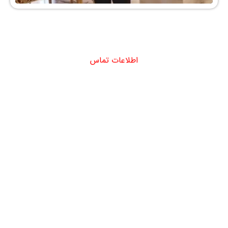
اطلاعات تماس
دفتر مرکزی : تهران - میدان تجریش - خیابان شهید جعفری - پلاک 8 -
ساختمان آریانا - طبقه اول
دفتر آزادی : تهران - یادگار امام - خیابان دستغیب - بن بست صفا - سرای
محله دستغیب - طبقه دوم
دفتر جنت آباد : تهران - جنت آباد مرکزی - کوچه نسترن اول - پلاک 18 - طبقه
دوم
تلفن دفتر مرکزی : 02122401050
تلفن دفتر آزادی : 02166049834