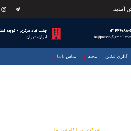
 آمدید.
0214440880
جنت آباد مرکزی - کوچه نسترن اول -
najiparsco@gmail.co
ایران، تهران
گالری عکس
مجله
تماس با ما
سورا کاوش آزما
پروژه ها
شرکت سورا کاوش آزما