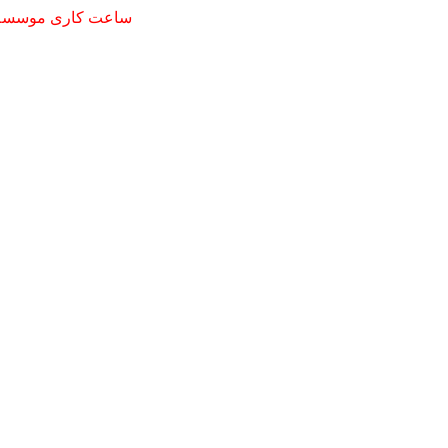
ساعت کاری موسسه
شنبه تا چهارشنبه
9 صبح تا 16 عصر
 - سرای محله دستغیب - طبقه دوم