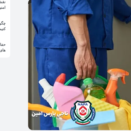
نقش
امن
چگون
کنیم
حفاظ
های