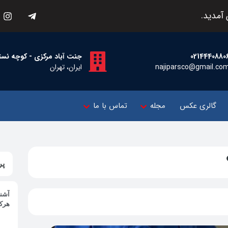
آمدید.
0214440880
جنت آباد مرکزی - کوچه نسترن اول -
najiparsco@gmail.co
ایران، تهران
گالری عکس
مجله
تماس با ما
پر
آشنا
هرک