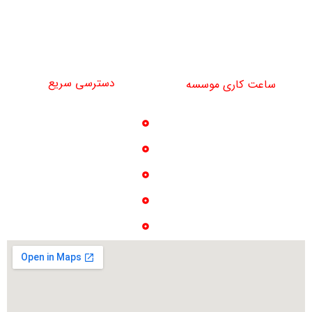
تلفن مسئول تجهیزات: 09122247781
najiparsco@gmail.com
دسترسی سریع
ساعت کاری موسسه
خدمات
شنبه تا چهارشنبه
تماس با ما
9 صبح تا 16 عصر
پروژه ها
درباره ما
گالری عکس