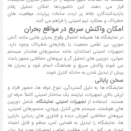
قرار می دهند. این داشبوردها امکان تحلیل رفتار
بازدیدکنندگان، نقاط پر تردد، ساعات پرتردد، موقعیت های
خطرناک و عملکرد تیم امنیتی را فراهم می کنند.
امکان واکنش سریع در مواقع بحران
در نمایشگاه ها همیشه احتمال وقوع بحران هایی مانند آتش
سوزی، بی نظمی جمعیت یا رفتارهای خطرناک وجود دارد.
تجهیزات امنیتی استاندارد مانند سنسورهای هشدار، سیستم
صوتی، دوربین های تحلیل گر و نیروهای حفاظتی مجهز باعث
می شوند واکنش سریع و هماهنگ انجام شود و بحران ها
پیش از تبدیل شدن به حادثه کنترل شوند.
سخن پایانی
نمایشگاه ها به دلیل گستردگی، تنوع غرفه ها، حضور افراد و
ارزش بالای تجهیزات، نیازمند یک ساختار امنیتی کاملاً حرفه ای
هستند. استفاده از
تجهیزات امنیتی نمایشگاه
، شامل دوربین
های هوشمند، سیستم های کنترل ورودی، سنسورهای امنیتی،
نیروهای حفاظتی آموزش دیده و فناوری های ردیابی دارایی
ها، نمایشگاه را تبدیل به فضایی امن، منظم و قابل اعتماد
تبدیل می کند. در این مطلب، تمامی تجهیزات مورد نیاز برای