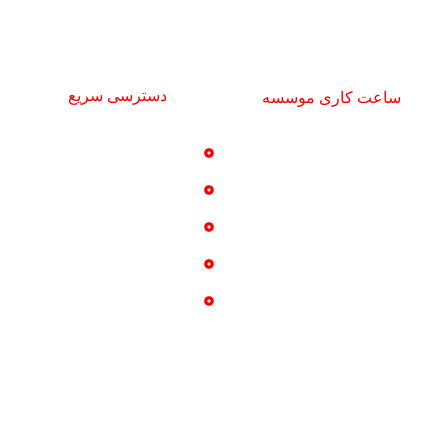
تلفن مسئول تجهیزات: 09122247781
najiparsco@gmail.com
دسترسی سریع
ساعت کاری موسسه
خدمات
شنبه تا چهارشنبه
تماس با ما
9 صبح تا 16 عصر
پروژه ها
درباره ما
گالری عکس