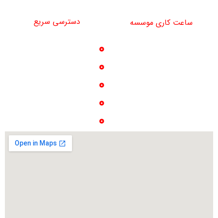
najiparsco@gmail.com
دسترسی سریع
ساعت کاری موسسه
خدمات
شنبه تا چهارشنبه
تماس با ما
9 صبح تا 16 عصر
پروژه ها
درباره ما
گالری عکس