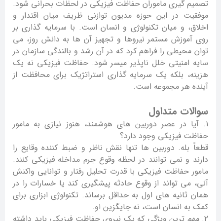
تصمیم گیری ماموران حفاظت فیزیکی در لحظات بحرانی شود.
موفقیت در این حوزه مدیون توازنی ظریف میان اقتدار و
اخلاق، و میان تکنولوژی و انسان است. با سرمایه گذاری بر
روی آموزش مستمر نیروها و تجهیز آن ها به دانش روز، می
توان محیطی را فراهم کرد که در آن رشد و بالندگی سازمان در
سایه امنیتی خلل ناپذیر میسر شود. حفاظت فیزیکی نه یک
هزینه، بلکه یک سرمایه گذاری استراتژیک برای محافظت از
آینده هر مجموعه است.
سوالات متداول
۱. آیا در عصر دوربین های هوشمند، هنوز نیازی به مامور
حفاظت فیزیکی وجود دارد؟
قطعاً بله. دوربین ها تنها نقش ناظر و ضبط کننده وقایع را
دارند و نمی توانند در لحظه وقوع جرم مداخله فیزیکی کنند.
مامور حفاظت فیزیکی با قدرت تحلیل رفتار و توانایی واکنش
آنی، می تواند از وقوع حادثه پیشگیری کند یا خسارات را در
همان ثانیه های اول به حداقل برساند. تکنولوژی ابزاری برای
کمک به انسان است، نه جایگزین او.
۲. مهم ترین ویژگی که یک نیروی حفاظت فیزیکی باید داشته