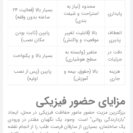
محدود (نیاز به
بسیار بالا (فعالیت ۲۴
پایداری
استراحت و شیفت
ساعته بدون وقفه)
بندی)
انعطاف
بالا (قابلیت تغییر
پایین (ثابت بودن
پذیری
موقعیت و واکنش)
مکان نصب)
دقت در
متغیر (وابسته به
بسیار بالا و یکنواخت
جزئیات
سطح هوشیاری)
هزینه
بالا (حقوق، بیمه و
پایین (پس از نصب
جاری
آموزش)
اولیه)
مزایای حضور فیزیکی
بزرگترین مزیت حضور مامور حفاظت فیزیکی در محل، ایجاد
“بازدارندگی روانی” است. وجود یک نگهبان مقتدر در ورودی
یک ساختمان، بسیاری از سارقان فرصت طلب را از انجام نقشه