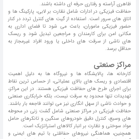
ظاهری آراسته و رفتاری حرفه ای داشته باشند.
حفاظت فیزیکی در ادارات شامل نظارت بر لابی، پارکینگ ها و
اتاق های سرور است. استفاده از گیت های کنترل تردد در کنار
حضور فیزیکی ماموران، باعث می شود تا فضای اداری به
مکانی امن برای کارمندان و مراجعین تبدیل شود و ریسک
های ناشی از سرقت های داخلی یا ورود افراد غیرمجاز به
حداقل برسد.
مراکز صنعتی
کارخانه ها، پالایشگاه ها و نیروگاه ها به دلیل اهمیت
اقتصادی و ریسک های بالای عملیاتی، از حساس ترین نقاط
برای اجرای طرح های حفاظت فیزیکی هستند. در این مراکز،
تهدیدات تنها محدود به سرقت نیست، بلکه خرابکاری صنعتی
و حوادث ناشی از سهل انگاری نیز می توانند فاجعه بار باشند.
حفاظت فیزیکی در مراکز صنعتی شامل گشت زنی در محوطه
های وسیع، کنترل دقیق خودروهای سنگین و تانکرهای حامل
مواد سوختی و نظارت بر انبار کالاهای استراتژیک است.
همچنین، هماهنگی نیروهای حفاظتی با تیم های ایمنی و