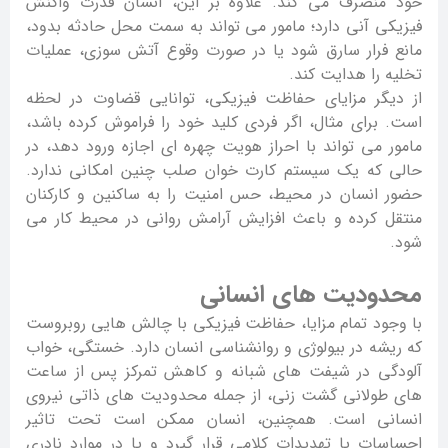
خود منصرف می کند. علاوه بر این، انسان قدرت واکنش
فیزیکی آنی دارد؛ مامور می تواند به سمت محل حادثه بدود،
مانع فرار سارق شود یا در صورت وقوع آتش سوزی، عملیات
تخلیه را هدایت کند.
از دیگر مزایای حفاظت فیزیکی، توانایی قضاوت در لحظه
است. برای مثال، اگر فردی کلید خود را فراموش کرده باشد،
مامور می تواند با احراز هویت چهره ای اجازه ورود دهد، در
حالی که یک سیستم کارت خوان صلب چنین امکانی ندارد.
حضور انسان در محیط، حس امنیت را به ساکنین و کارکنان
منتقل کرده و باعث افزایش آرامش روانی در محیط کار می
شود.
محدودیت های انسانی
با وجود تمام مزایا، حفاظت فیزیکی با چالش هایی روبروست
که ریشه در بیولوژی و روانشناسی انسان دارد. خستگی، خواب
آلودگی در شیفت های شبانه و کاهش تمرکز پس از ساعت
های طولانی گشت زنی، از جمله محدودیت های ذاتی نیروی
انسانی است. همچنین، انسان ممکن است تحت تاثیر
احساسات یا تهدیدات کلامی قرار گیرد و یا در موارد نادری