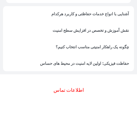
آشنایی با انواع خدمات حفاظتی و کاربرد هرکدام
نقش آموزش و تخصص در افزایش سطح امنیت
چگونه یک راهکار امنیتی مناسب انتخاب کنیم؟
حفاظت فیزیکی؛ اولین لایه امنیت در محیط های حساس
اطلاعات تماس
دفتر مرکزی : تهران - میدان تجریش - خیابان شهید جعفری - پلاک 8 -
ساختمان آریانا - طبقه اول
دفتر آزادی : تهران - یادگار امام - خیابان دستغیب - بن بست صفا - سرای
محله دستغیب - طبقه دوم