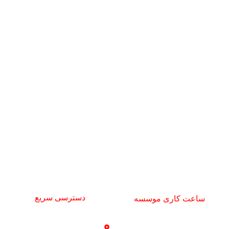
دفتر جنت آباد : تهران - جنت آباد مرکزی - کوچه نسترن اول - پلاک 18 - طبقه
دوم
تلفن دفتر مرکزی : 02122401050
تلفن دفتر آزادی : 02166049834
تلفن دفتر جنت آباد: 02144408806
تلفن واحد بازرگانی: 09192693599
تلفن مسئول تجهیزات: 09122247781
najiparsco@gmail.com
دسترسی سریع
ساعت کاری موسسه
خدمات