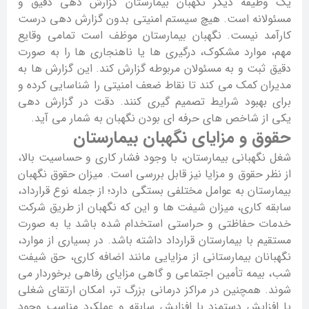
یک وظیفه دیگر نگهبان بیمارستان گزارش دهی دقیق و
مسئولانه است. هیچ سیستم امنیتی بدون گزارش دهی درست
کارآمد نیست. نگهبان بیمارستان موظف است تمامی وقایع
مهم، موارد مشکوک، درگیری ها یا ناهنجاری ها را به صورت
دقیق ثبت و به مسئولان مربوطه گزارش کند. این گزارش ها به
مدیران کمک می کند تا نقاط ضعف امنیتی را شناسایی کرده و
برای بهبود شرایط تصمیم گیری کنند. دقت در گزارش دهی
یکی از شاخص های حرفه ای بودن نگهبان به شمار می آید.
حقوق و مزایای نگهبان بیمارستان
شغل نگهبانی بیمارستان، با وجود فشار کاری و حساسیت بالا،
از نظر حقوق و مزایا نیز قابل بررسی است. میزان حقوق نگهبان
بیمارستان به عوامل مختلفی بستگی دارد؛ از جمله نوع قرارداد،
سابقه کاری، میزان شیفت ها و این که نگهبان از طریق شرکت
خدمات حفاظتی و حراستی استخدام شده باشد یا به صورت
مستقیم با بیمارستان قرارداد داشته باشد. در بسیاری از موارد،
نگهبانان بیمارستانی از مزایایی مانند اضافه کاری، حق شیفت
شب، بیمه تأمین اجتماعی و گاهی مزایای رفاهی برخوردار می
شوند. همچنین در مراکز درمانی بزرگ تر، امکان ارتقای شغلی
یا افزایش دستمزد با افزایش سابقه و عملکرد مناسب وجود