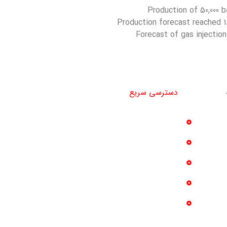
Production of 50,000 
Production forecast reached 1
Forecast of gas injection 
دسترسی سریع
خدمات
تماس با ما
پروژه ها
درباره ما
گالری عکس