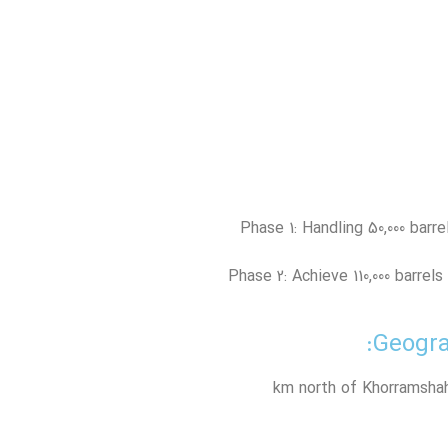
Phase 1: Handling 50,000 barre
Phase 2: Achieve 110,000 barrels
Geograp
km north of Khorramshah