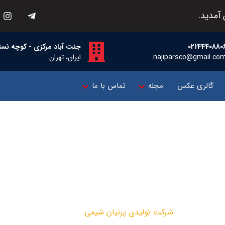
آمدید.
0214440880
جنت آباد مرکزی - کوچه نسترن اول -
najiparsco@gmail.co
ایران، تهران
گالری عکس
مجله
تماس با ما
لیدی پرنیان شیمی
پروژه ها
شرکت تولیدی پرنیان شیمی