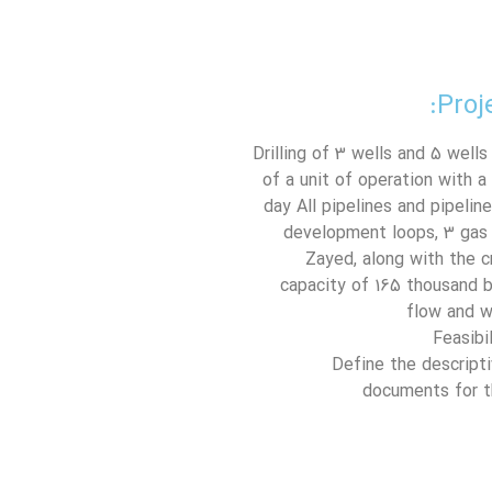
Proj
Drilling of 3 wells and 5 wells
of a unit of operation with a
day All pipelines and pipeline
development loops, 3 gas 
Zayed, along with the c
capacity of 165 thousand bar
flow and w
– Define the descrip
documents for th