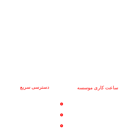
تلفن دفتر مرکزی : 02122401050
تلفن دفتر آزادی : 02166049834
تلفن دفتر جنت آباد: 02144408806
تلفن واحد بازرگانی: 09192693599
تلفن مسئول تجهیزات: 09122247781
najiparsco@gmail.com
دسترسی سریع
ساعت کاری موسسه
خدمات
شنبه تا چهارشنبه
تماس با ما
9 صبح تا 16 عصر
پروژه ها