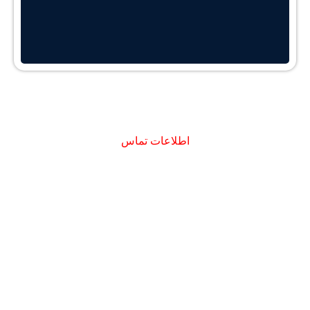
اطلاعات تماس
دفتر مرکزی : تهران - میدان تجریش - خیابان شهید جعفری - پلاک 8 -
ساختمان آریانا - طبقه اول
دفتر آزادی : تهران - یادگار امام - خیابان دستغیب - بن بست صفا - سرای
محله دستغیب - طبقه دوم
دفتر جنت آباد : تهران - جنت آباد مرکزی - کوچه نسترن اول - پلاک 18 - طبقه
دوم